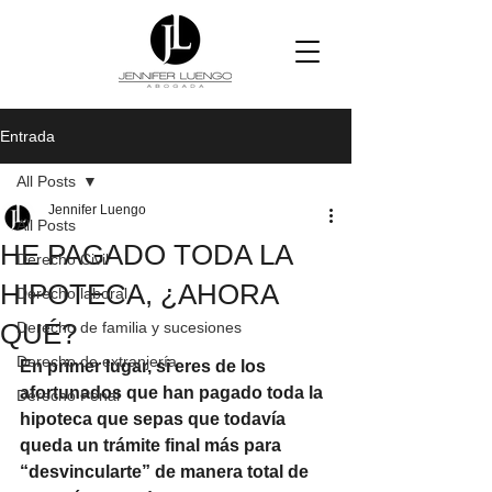
Entrada
All Posts
Jennifer Luengo
All Posts
HE PAGADO TODA LA
Derecho Civil
HIPOTECA, ¿AHORA
Derecho laboral
QUÉ?
Derecho de familia y sucesiones
Derecho de extranjería
En primer lugar, si eres de los 
afortunados que han pagado toda la 
Derecho Penal
hipoteca que sepas que todavía 
queda un trámite final más para 
“desvincularte” de manera total de 