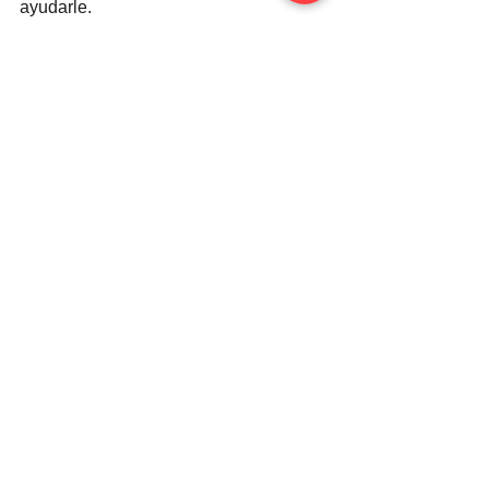
ayudarle.
Para finalizar, mis felicitaciones a 
aquellos que han pagado toda la 
hipoteca!
Contacta
Derecho Civil
Ver todo
Entradas relacionadas